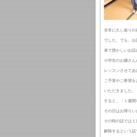
非常に久し振りの
でした。でも、お
来て懐かしいお話
小学生のお嬢さん
レッスンさせてあ
ご予算やご希望を
いただきました。
すると、「１週間
その日はお帰りい
その時の話では１
解除するという話