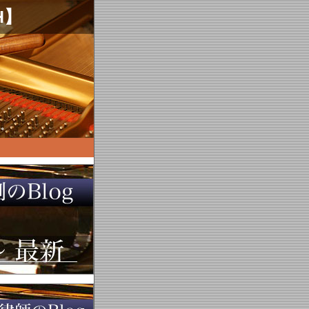
H】
す。