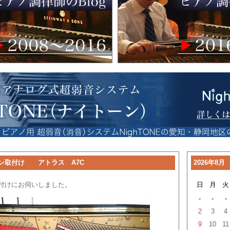
ン取付け アトラス A7C
2026年8月
付けにお伺いしました。
日
月
火
-
-
-
2
3
4
9
10
11