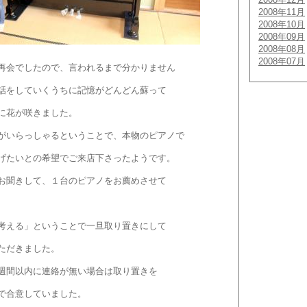
2008年11月
2008年10月
2008年09月
2008年08月
2008年07月
再会でしたので、言われるまで分かりません
話をしていくうちに記憶がどんどん蘇って
に花が咲きました。
がいらっしゃるということで、本物のピアノで
げたいとの希望でご来店下さったようです。
お聞きして、１台のピアノをお薦めさせて
考える」ということで一旦取り置きにして
ただきました。
週間以内に連絡が無い場合は取り置きを
で合意していました。