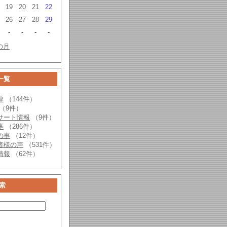
19
20
21
22
26
27
28
29
-
-
-
-
の月
一覧
律
（144件）
（9件）
サート情報
（9件）
事
（286件）
の事
（12件）
者様の声
（531件）
情報
（62件）
索