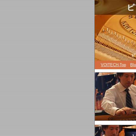
.
ピ
ピ
VOITECH-Top
Bl