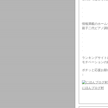
.
.
.
情報満載のホーム
親子二代ピアノ調
.
.
.
.
.
ランキングサイト
モチベーションの
ポチッと応援お願
↓
にほんブログ村