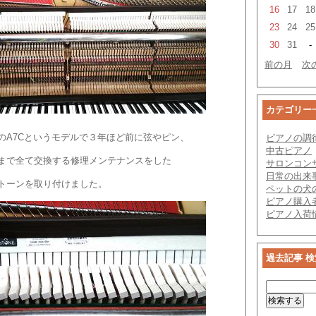
16
17
18
23
24
25
30
31
-
前の月
次
カテゴリー
のA7Cというモデルで３年ほど前に弦やピン、
ピアノの調
中古ピアノ
まで全て交換する修理メンテナンスをした
サロンコン
日常の出来
トーンを取り付けました。
ペットの犬
ピアノ購入
ピアノ入荷
過去記事 検