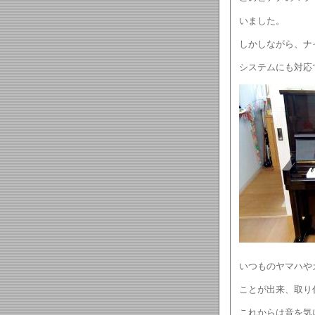
いました。
しかしながら、ナ
システムにも対応
いつものヤマハや
ことが出来、取り
これからは音を気