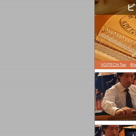
.
ピ
ピ
VOITECH-Top
Bl