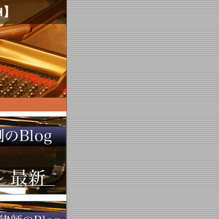
H】
す。