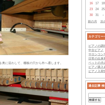
16
17
18
23
24
25
30
31
-
前の月
次
カテゴリー
ピアノの調
中古ピアノ
サロンコン
日常の出来
ペットの犬
を奥に這わして、棚板の穴から外へ通します。
ピアノ購入
ピアノ入荷
過去記事 検