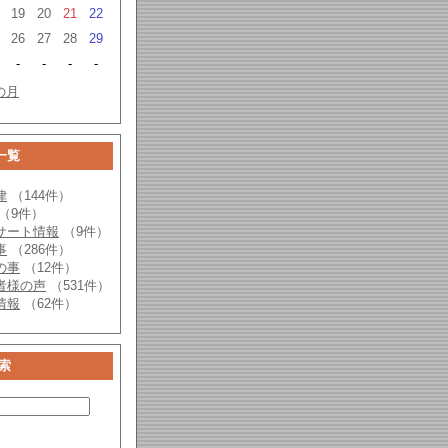
19
20
21
22
26
27
28
29
-
-
-
-
の月
一覧
律
（144件）
（9件）
サート情報
（9件）
事
（286件）
の事
（12件）
者様の声
（531件）
情報
（62件）
索