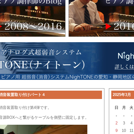
消音装置取り付けパート４
2025年3月
消音装置取り付け第4弾です。
日
月
火
-
-
-
音源BOXへと繋がるケーブルを側壁に固定します。
2
3
4
9
10
11