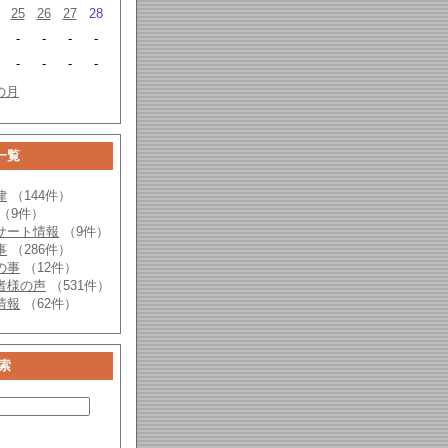
25
26
27
28
-
-
-
-
-
-
-
-
の月
一覧
律
（144件）
（9件）
サート情報
（9件）
事
（286件）
の事
（12件）
者様の声
（531件）
情報
（62件）
索