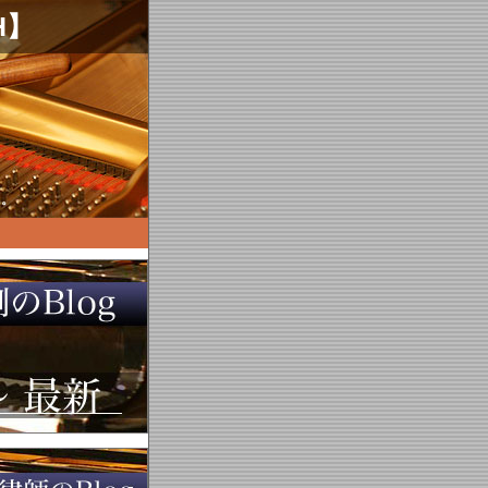
H】
す。