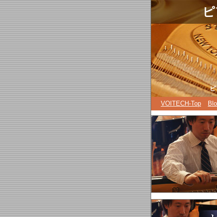
.
ピ
ピ
VOITECH-Top
Bl