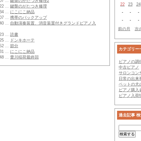
07 ...
鍵盤のがたつき修理2
22
23
24
22 ...
鍵盤のがたつき修理
34 ...
にこにこ納品
-
-
-
07 ...
携帯のバックアップ
-
-
-
40 ...
自動演奏装置、消音装置付きグランドピアノ入
前の月
次
23 ...
読書
25 ...
ドンキホーテ
52 ...
節分
カテゴリー
31 ...
にこにこ納品
48 ...
豊川稲荷最終回
ピアノの調
中古ピアノ
サロンコン
日常の出来
ペットの犬
ピアノ購入
ピアノ入荷
過去記事 検