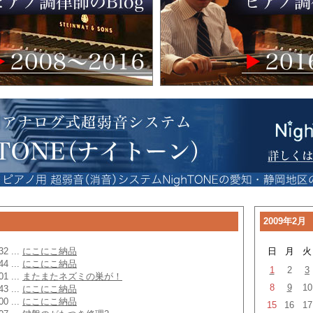
2009年2月
32 ...
にこにこ納品
日
月
火
44 ...
にこにこ納品
1
2
3
01 ...
またまたネズミの巣が！
8
9
10
43 ...
にこにこ納品
00 ...
にこにこ納品
15
16
17